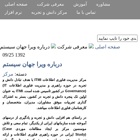
مشاوره
آموزش
معرفی شرکت
صفحه اصلی
تماس با ما
مرکز دانش و تجربه
نرم افزار
صفحه اصلی
معرفی شرکت
درباره ویرا جهان سیستم
09/25 1392
درباره ویرا جهان سیستم
دسته:
مرکز
مرکز مدیریت فناوری اطلاعات
ITMI
با هدف تبادل دانش و
تجربه در حوزه راهبری و مدیریت فناوری اطلاعات
(IT
Governance)
در کشور تاسیس شده است.
ITMI
به عنوان
اولین تک پنجره دانش و تجربه در کشور، بستر به اشتراک
گذاری تجربیات موفق مشاوران، مدیران، متخصصان و
کارشناسان فناوری اطلاعات می­باشد.
در راستای هم ­افزایی دانش و تجربه و یادگیری از درس­های
آموخته شده سازمان­های ایرانی از یکدیگر، تمام سعی و تلاش
موسسین مرکز بر ایجاد مطالعات موردی
(Case
Study)
ایرانی در حوزه راهبری فناوری اطلاعات و ارائه