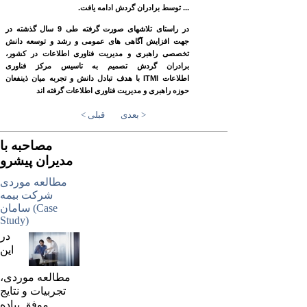
... توسط برادران گردش ادامه یافت.
در راستای تلاش­های صورت گرفته طی 9 سال گذشته در
جهت افزایش آگاهی ­های عمومی و رشد و توسعه دانش
تخصصی راهبری و مدیریت فناوری اطلاعات در کشور،
برادران گردش تصمیم به تاسیس مرکز فناوری
اطلاعات
ITMI
با هدف تبادل دانش و تجربه میان ذینفعان
حوزه راهبری و مدیریت فناوری اطلاعات گرفته ­اند
بعدی >
< قبلی
مصاحبه با
مدیران پیشرو
مطالعه موردی
شرکت بیمه
سامان (Case
Study)
در
اين
مطالعه موردی،
تجربيات و نتايج
موفق پياده