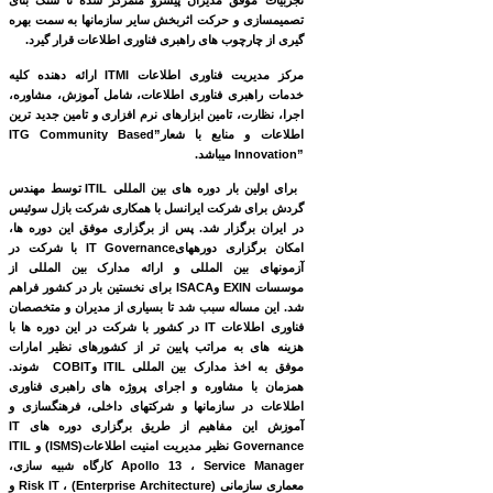
تجربیات موفق مدیران پیشرو متمرکز شده تا سنگ بنای
تصمیم­سازی و حرکت اثربخش سایر سازمان­ها به سمت بهره
­گیری از چارچوب­ های راهبری فناوری اطلاعات قرار گیرد.
مرکز مدیریت فناوری اطلاعات
ITMI
ارائه دهنده کلیه
خدمات راهبری فناوری اطلاعات، شامل آموزش، مشاوره،
اجرا، نظارت، تامین ابزارهای نرم ­افزاری و تامین جدید ترین
اطلاعات و منابع با شعار
”
ITG Community Based
Innovation”
می­باشد.
برای اولین بار دوره ­های بین ­المللی
ITIL
توسط مهندس
گردش برای شرکت ایرانسل با همکاری شرکت بازل سوئیس
در ایران برگزار شد. پس از برگزاری موفق این دوره ­ها،
امکان برگزاری دوره­های
IT Governance
با شرکت در
آزمون­های بین­ المللی و ارائه مدارک بین المللی از
موسسات
EXIN
و
ISACA
برای نخستین بار در کشور فراهم
شد. این مساله سبب شد تا بسیاری از مدیران و متخصصان
فناوری اطلاعات
IT
در کشور با شرکت در این دوره ­ها با
هزینه ه­ای به مراتب پایین­ تر از کشورهای نظیر امارات
موفق به اخذ مدارک بین­ المللی
ITIL
و
COBIT
شوند.
همزمان با مشاوره و اجرای پروژه ­های راهبری فناوری
اطلاعات در سازمان­ها و شرکت­های داخلی، فرهنگ­سازی و
آموزش این مفاهیم از طریق برگزاری دوره ­های
IT
Governance
نظیر مدیریت امنیت اطلاعات
(ISMS)
و
ITIL
Service Manager
،
Apollo 13
کارگاه شبیه­ سازی،
معماری سازمانی
(Enterprise Architecture)
،
Risk IT
و